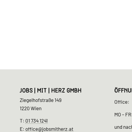
JOBS | MIT | HERZ GMBH
ÖFFNU
Ziegelhofstraße 149
Office:
1220 Wien
MO – FR:
T:
01 734 1241
und nac
E:
office@jobsmitherz.at