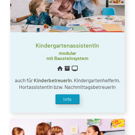
KindergartenassistentIn
modular
mit Bausteinsystem
auch für
KinderbetreuerIn
, Kindergarten­helferIn,
HortassistentIn bzw. NachmittagsbetreuerIn
Info