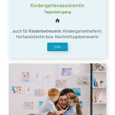
KindergartenassistentIn
Tageslehrgang
auch für
KinderbetreuerIn
, Kindergarten­helferIn,
HortassistentIn bzw. NachmittagsbetreuerIn
Info