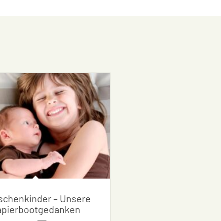
chenkinder – Unsere
apierbootgedanken