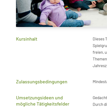
Kursinhalt
Dieses T
Spielgru
freien, 
Themen i
Jahresze
Zulassungs­bedingungen
Mindesta
Umsetzungsideen und
Gedacht 
mögliche Tätigkeitsfelder
Durch d