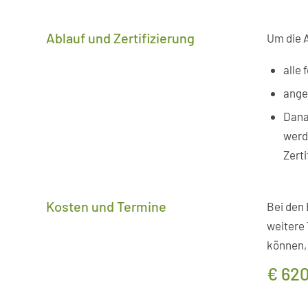
Ablauf und Zertifizierung
Um die A
alle 
ange
Danac
werd
Zerti
Kosten und Termine
Bei den 
weitere 
können,
€ 620