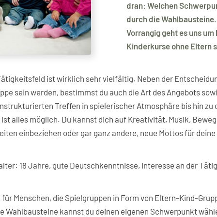
dran: Welchen Schwerpunk
durch die Wahlbausteine.
Vorrangig geht es uns um 
Kinderkurse ohne Eltern 
ätigkeitsfeld ist wirklich sehr vielfältig. Neben der Entscheidun
ppe sein werden, bestimmst du auch die Art des Angebots sow
unstrukturierten Treffen in spielerischer Atmosphäre bis hin z
st alles möglich. Du kannst dich auf Kreativität, Musik, Bewegu
iten einbeziehen oder gar ganz andere, neue Mottos für dein
lter: 18 Jahre, gute Deutschkenntnisse, Interesse an der Tätig
für Menschen, die Spielgruppen in Form von Eltern-Kind-Grup
ie Wahlbausteine kannst du deinen eigenen Schwerpunkt wähl