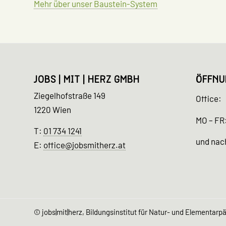
Mehr über unser Baustein-System
JOBS | MIT | HERZ GMBH
ÖFFNU
Ziegelhofstraße 149
Office:
1220 Wien
MO – FR:
T:
01 734 1241
und nac
E:
office@jobsmitherz.at
©
jobs|mit|herz, Bildungsinstitut für Natur- und Elementar