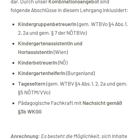
dar. Durch unser
Kombinationsangebot
sind
folgende Abschlüsse in diesem Lehrgang inklusidert:
KindergruppenbetreuerIn
(gem. WTBVo §4 Abs.1,
2, 2a und gem. § 7 der NÖTBVo)
KindergartenassistentIn und
HortassistentIn
(Wien)
KinderbetreuerIn
(NÖ)
KindergartenhelferIn
(Burgenland)
Tageseltern
(gem. WTBV §4 Abs.1, 2, 2a und gem.
§5 NÖTM/VVo)
Pädagogische Fachkraft mit
Nachsicht gemäß
§3b WKGG
Anrechnung
: Es besteht die Möglichkeit, sich Inhalte